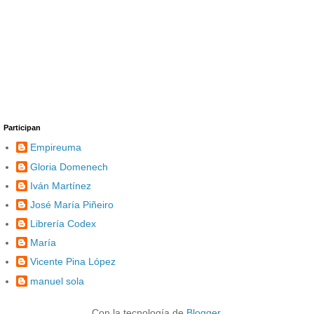
Participan
Empireuma
Gloria Domenech
Iván Martínez
José María Piñeiro
Librería Codex
María
Vicente Pina López
manuel sola
Con la tecnología de
Blogger
.