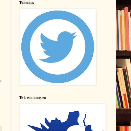
Tuiteanos
r
Te lo contamos en