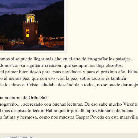
s si se puede llegar más alto en el arte de fotografíar los paisajes,
donos con su siguiente creación, que siempre nos deja absortos.
l primer buen deseo para estas navidades y para el próximo año. Falta
o al menos paz, que con eso -con la paz, sobre todo si es también
r de los deseos. Cristo saludaba deseándola a todos, no se puede dar mejo
ta nocturna de Orihuela?
 hogareño..., aderezado con buenas lecturas. De eso sabe mucho Vicente
l más despistado lector. Habrá que ir por allí, aprovisionarse de buena
tra íntima y hermosa, como nos muestra Gaspar Poveda en esta maravilla