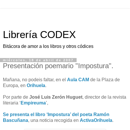
Librería CODEX
Bitácora de amor a los libros y otros códices
miércoles, 18 de abril de 2007
Presentación poemario "Impostura".
Mañana, no podeis faltar, en el
Aula CAM
de la Plaza de
Europa, en
Orihuela
.
Por parte de
José Luis Zerón Huguet
, director de la revista
literaria ‘
Empireuma
’,
Se presenta el libro ‘Impostura’ del poeta Ramón
Bascuñana
, una noticia recogida en
ActivaOrihuela
.