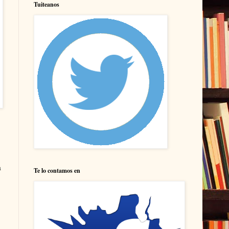
Tuiteanos
a
Te lo contamos en