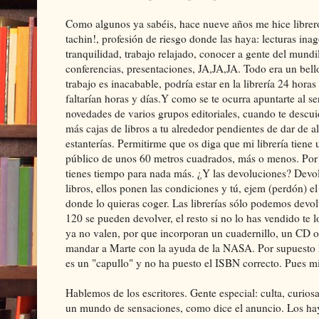
Como algunos ya sabéis, hace nueve años me hice librero.
tachin!, profesión de riesgo donde las haya: lecturas inag
tranquilidad, trabajo relajado, conocer a gente del mundill
conferencias, presentaciones, JA,JA,JA. Todo era un bell
trabajo es inacabable, podría estar en la librería 24 horas
faltarían horas y días.Y como se te ocurra apuntarte al se
novedades de varios grupos editoriales, cuando te descui
más cajas de libros a tu alrededor pendientes de dar de al
estanterías. Permitirme que os diga que mi librería tiene 
público de unos 60 metros cuadrados, más o menos. Por
tienes tiempo para nada más. ¿Y las devoluciones? Devolv
libros, ellos ponen las condiciones y tú, ejem (perdón) 
donde lo quieras coger. Las librerías sólo podemos devol
120 se pueden devolver, el resto si no lo has vendido te
ya no valen, por que incorporan un cuadernillo, un CD o 
mandar a Marte con la ayuda de la NASA. Por supuesto las
es un "capullo" y no ha puesto el ISBN correcto. Pues mi
Hablemos de los escritores. Gente especial: culta, curiosa,
un mundo de sensaciones, como dice el anuncio. Los hay 