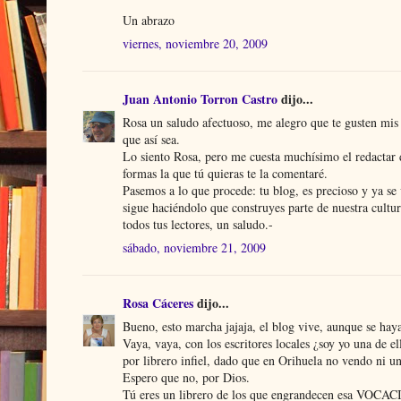
Un abrazo
viernes, noviembre 20, 2009
Juan Antonio Torron Castro
dijo...
Rosa un saludo afectuoso, me alegro que te gusten mis f
que así sea.
Lo siento Rosa, pero me cuesta muchísimo el redactar d
formas la que tú quieras te la comentaré.
Pasemos a lo que procede: tu blog, es precioso y ya se v
sigue haciéndolo que construyes parte de nuestra cultur
todos tus lectores, un saludo.-
sábado, noviembre 21, 2009
Rosa Cáceres
dijo...
Bueno, esto marcha jajaja, el blog vive, aunque se haya
Vaya, vaya, con los escritores locales ¿soy yo una de 
por librero infiel, dado que en Orihuela no vendo ni u
Espero que no, por Dios.
Tú eres un librero de los que engrandecen esa VOCA