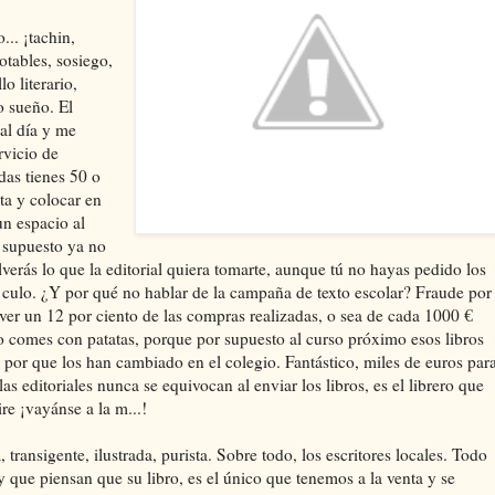
.. ¡tachin,
otables, sosiego,
o literario,
o sueño. El
 al día y me
rvicio de
das tienes 50 o
ta y colocar en
un espacio al
 supuesto ya no
erás lo que la editorial quiera tomarte, aunque tú no hayas pedido los
el culo. ¿Y por qué no hablar de la campaña de texto escolar? Fraude por
ver un 12 por ciento de las compras realizadas, o sea de cada 1000 €
 lo comes con patatas, porque por supuesto al curso próximo esos libros
por que los han cambiado en el colegio. Fantástico, miles de euros par
 editoriales nunca se equivocan al enviar los libros, es el librero que
re ¡vayánse a la m...!
 transigente, ilustrada, purista. Sobre todo, los escritores locales. Todo
que piensan que su libro, es el único que tenemos a la venta y se