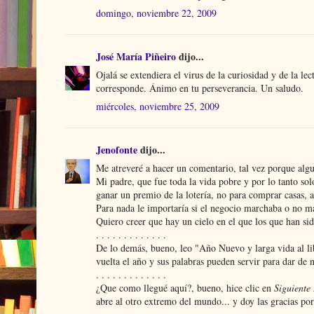
domingo, noviembre 22, 2009
José María Piñeiro
dijo...
Ojalá se extendiera el virus de la curiosidad y de la l
corresponde. Ánimo en tu perseverancia. Un saludo.
miércoles, noviembre 25, 2009
Jenofonte
dijo...
Me atreveré a hacer un comentario, tal vez porque algu
Mi padre, que fue toda la vida pobre y por lo tanto sol
ganar un premio de la lotería, no para comprar casas, a
Para nada le importaría si el negocio marchaba o no mar
Quiero creer que hay un cielo en el que los que han sido
. . . . . . . . . . . . .
De lo demás, bueno, leo "Año Nuevo y larga vida al li
vuelta el año y sus palabras pueden servir para dar de
. . . . . . . . . . . . .
¿Que como llegué aquí?, bueno, hice clic en
Siguiente
abre al otro extremo del mundo... y doy las gracias por