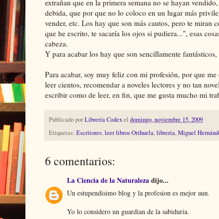
extrañan que en la primera semana no se hayan vendido, 
debida, que por que no lo coloco en un lugar más privil
vender, etc. Los hay que son más cautos, pero te miran com
que he escrito, te sacaría los ojos si pudiera...", esas co
cabeza.
Y para acabar los hay que son sencillamente fantásticos, 
Para acabar, soy muy feliz con mi profesión, por que me 
leer cientos, recomendar a noveles lectores y no tan nove
escribir como de leer, en fin, que me gusta mucho mi trabajo
Publicado por
Librería Codex
el
domingo, noviembre 15, 2009
Etiquetas:
Escritores
,
leer libros Orihuela
,
libreria
,
Miguel Hernánd
6 comentarios:
La Ciencia de la Naturaleza
dijo...
Un estupendisimo blog y la profesion es mejor aun.
Yo lo considero un guardian de la sabiduria.