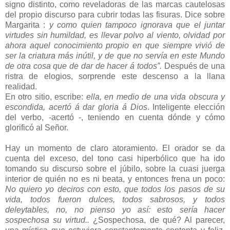
signo distinto, como reveladoras de las marcas cautelosas
del propio discurso para cubrir todas las fisuras. Dice sobre
Margarita :
y como quien tampoco ignorava que el juntar
virtudes sin humildad, es llevar polvo al viento, olvidad por
ahora aquel conocimiento propio en que siempre vivió de
ser la criatura más inútil, y de que no servía en este Mundo
de otra cosa que de dar de hacer
á todos”.
Después de una
ristra de elogios, sorprende este descenso a la llana
realidad.
En otro sitio, escribe:
ella, en medio de una vida obscura y
escondida, acertó á dar gloria á Dios
. Inteligente elección
del verbo, -acertó -, teniendo en cuenta dónde y cómo
glorificó al Señor.
Hay un momento de claro atoramiento. El orador se da
cuenta del exceso, del tono casi hiperbólico que ha ido
tomando su discurso sobre el júbilo, sobre la cuasi juerga
interior de quién no es ni beata, y entonces frena un poco:
No quiero yo deciros con esto, que todos los pasos de su
vida, todos fueron dulces, todos sabrosos, y todos
deleytables, no, no pienso yo así: esto sería hacer
sospechosa su
virtud..
¿Sospechosa, de qué? Al parecer,