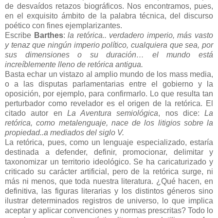
de desvaídos retazos biográficos. Nos encontramos, pues,
en el exquisito ámbito de la palabra técnica, del discurso
poético con fines ejemplarizantes.
Escribe
Barthes
:
la retórica.. verdadero imperio, más vasto
y tenaz que ningún imperio político, cualquiera que sea, por
sus dimensiones o su duración… el mundo está
increíblemente lleno de retórica antigua.
Basta echar un vistazo al amplio mundo de los mass media,
o a las disputas parlamentarias entre el gobierno y la
oposición, por ejemplo, para confirmarlo. Lo que resulta tan
perturbador como revelador es el origen de la retórica. El
citado autor en
La Aventura semiológica
, nos dice:
La
retórica, como metalenguaje, nace de los litigios sobre la
propiedad..a mediados del siglo V.
La retórica, pues, como un lenguaje especializado, estaría
destinada a defender, definir, promocionar, delimitar y
taxonomizar un territorio ideológico. Se ha caricaturizado y
criticado su carácter artificial, pero de la retórica surge, ni
más ni menos, que toda nuestra literatura. ¿Qué hacen, en
definitiva, las figuras literarias y los distintos géneros sino
ilustrar determinados registros de universo, lo que implica
aceptar y aplicar convenciones y normas prescritas? Todo lo