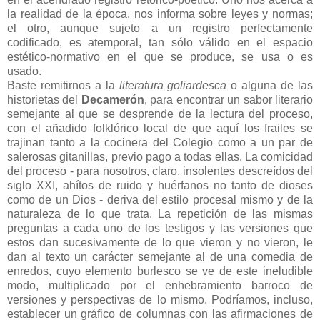
la realidad de la época, nos informa sobre leyes y normas;
el otro, aunque sujeto a un registro perfectamente
codificado, es atemporal, tan sólo válido en el espacio
estético-normativo en el que se produce, se usa o es
usado.
Baste remitirnos a la
literatura goliardesca
o alguna de las
historietas del
Decamerón
, para encontrar un sabor literario
semejante al que se desprende de la lectura del proceso,
con el añadido folklórico local de que aquí los frailes se
trajinan tanto a la cocinera del Colegio como a un par de
salerosas gitanillas, previo pago a todas ellas. La comicidad
del proceso - para nosotros, claro, insolentes descreídos del
siglo XXI, ahítos de ruido y huérfanos no tanto de dioses
como de un Dios - deriva del estilo procesal mismo y de la
naturaleza de lo que trata. La repetición de las mismas
preguntas a cada uno de los testigos y las versiones que
estos dan sucesivamente de lo que vieron y no vieron, le
dan al texto un carácter semejante al de una comedia de
enredos, cuyo elemento burlesco se ve de este ineludible
modo, multiplicado por el enhebramiento barroco de
versiones y perspectivas de lo mismo. Podríamos, incluso,
establecer un gráfico de columnas con las afirmaciones de