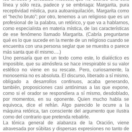
línea y sólo reza, padece y se embriaga: Margarita, pura
receptividad mística, pura autoaniquilación, Margarita como
el “hecho bruto”; por otro, tenemos a un religioso que es un
profesional de la palabra, un retórico, y que va a hablarnos,
como especialista en materia mística, de las características
de ese fenómeno llamado Margarita. (Cabría preguntarse
qué es lo que sucede en la mente de un religioso cuando se
encuentra con una persona seglar que se muestra o parece
más santa que él mismo….)
Uno pensaría que en un texto como este, lo dialéctico es
imposible, que su atmósfera se hace irrespirable si su valor
estético no viene en su rescate. Pero, curiosamente, la
monosemia no es absoluta. El discurso, liberado a sí mismo,
obligado a desarrollos continuos, acaba generando,
también, proposiciones casi antónimas a las que expone,
como si el orador se respondiera a sí mismo, desdoblado,
por momentos, en su oponente. Quien mucho habla se
equivoca, dice el refrán. Algo parecido le ocurre a la
máquina retórica, tan consciente del argumento que ilustra
como del contrario que pretenda rebatirle.
La tónica general de alabanza de la Oración, viene
atravesada por súbitas y dispersas expresiones no tanto de