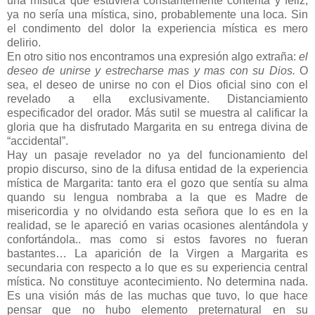
una mística que estuviera constantemente contenta y feliz,
ya no sería una mística, sino, probablemente una loca. Sin
el condimento del dolor la experiencia mística es mero
delirio.
En otro sitio nos encontramos una expresión algo extraña:
el
deseo de unirse y estrecharse mas y mas
con su Dios.
O
sea, el deseo de unirse no con el Dios oficial sino con el
revelado a ella exclusivamente. Distanciamiento
especificador del orador. Más sutil se muestra al calificar la
gloria que ha disfrutado Margarita en su entrega divina de
“accidental”.
Hay un pasaje revelador no ya del funcionamiento del
propio discurso, sino de la difusa entidad de la experiencia
mística de Margarita: tanto era el gozo que sentía su alma
quando su lengua nombraba a la que es Madre de
misericordia y no olvidando esta señora que lo es en la
realidad, se le apareció en varias ocasiones alentándola y
confortándola.. mas como si estos favores no fueran
bastantes… La aparición de la Virgen a Margarita es
secundaria con respecto a lo que es su experiencia central
mística. No constituye acontecimiento. No determina nada.
Es una visión más de las muchas que tuvo, lo que hace
pensar que no hubo elemento preternatural en su