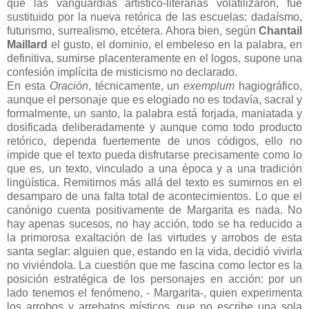
que las vanguardias artístico-literarias volatilizaron, fue
sustituido por la nueva retórica de las escuelas: dadaísmo,
futurismo, surrealismo, etcétera. Ahora bien, según
Chantail
Maillard
el gusto, el dominio, el embeleso en la palabra, en
definitiva, sumirse placenteramente en el logos, supone una
confesión implícita de misticismo no declarado.
En esta
Oración
, técnicamente, un
exemplum
hagiográfico,
aunque el personaje que es elogiado no es todavía, sacral y
formalmente, un santo, la palabra está forjada, maniatada y
dosificada deliberadamente y aunque como todo producto
retórico, dependa fuertemente de unos códigos, ello no
impide que el texto pueda disfrutarse precisamente como lo
que es, un texto, vinculado a una época y a una tradición
lingüística. Remitirnos más allá del texto es sumirnos en el
desamparo de una falta total de acontecimientos. Lo que el
canónigo cuenta positivamente de Margarita es nada. No
hay apenas sucesos, no hay acción, todo se ha reducido a
la primorosa exaltación de las virtudes y arrobos de esta
santa seglar: alguien que, estando en la vida, decidió vivirla
no viviéndola. La cuestión que me fascina como lector es la
posición estratégica de los personajes en acción: por un
lado tenemos el fenómeno, - Margarita-, quien experimenta
los arrobos y arrebatos místicos, que no escribe una sola