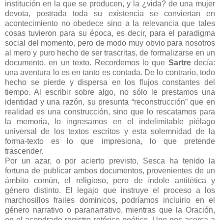
institución en la que se producen, y la ¿vida? de una mujer
devota, postrada toda su existencia se conviertan en
acontecimiento no obedece sino a la relevancia que tales
cosas tuvieron para su época, es decir, para el paradigma
social del momento, pero de modo muy obvio para nosotros
al mero y puro hecho de ser trascritas, de formalizarse en un
documento, en un texto. Recordemos lo que
Sartre
decía:
una aventura lo es en tanto es contada. De lo contrario, todo
hecho se pierde y dispersa en los flujos constantes del
tiempo. Al escribir sobre algo, no sólo le prestamos una
identidad y una razón, su presunta “reconstrucción” que en
realidad es una construcción, sino que lo rescatamos para
la memoria, lo ingresamos en el indelimitable piélago
universal de los textos escritos y esta solemnidad de la
forma-texto es lo que impresiona, lo que pretende
trascender.
Por un azar, o por acierto previsto, Sesca ha tenido la
fortuna de publicar ambos documentos, provenientes de un
ámbito común, el religioso, pero de índole antitética y
género distinto. El legajo que instruye el proceso a los
marchosillos frailes dominicos, podríamos incluirlo en el
género narrativo o paranarrativo, mientras que la Oración,
en el acendrado registro retórico-poético. Uno nos acerca a