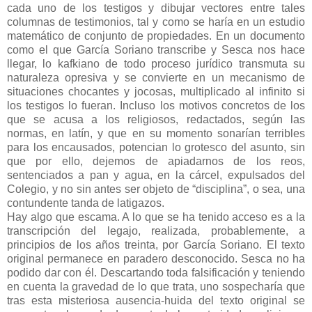
cada uno de los testigos y dibujar vectores entre tales
columnas de testimonios, tal y como se haría en un estudio
matemático de conjunto de propiedades. En un documento
como el que García Soriano transcribe y Sesca nos hace
llegar, lo kafkiano de todo proceso jurídico transmuta su
naturaleza opresiva y se convierte en un mecanismo de
situaciones chocantes y jocosas, multiplicado al infinito si
los testigos lo fueran. Incluso los motivos concretos de los
que se acusa a los religiosos, redactados, según las
normas, en latín, y que en su momento sonarían terribles
para los encausados, potencian lo grotesco del asunto, sin
que por ello, dejemos de apiadarnos de los reos,
sentenciados a pan y agua, en la cárcel, expulsados del
Colegio, y no sin antes ser objeto de “disciplina”, o sea, una
contundente tanda de latigazos.
Hay algo que escama. A lo que se ha tenido acceso es a la
transcripción del legajo, realizada, probablemente, a
principios de los años treinta, por García Soriano. El texto
original permanece en paradero desconocido. Sesca no ha
podido dar con él. Descartando toda falsificación y teniendo
en cuenta la gravedad de lo que trata, uno sospecharía que
tras esta misteriosa ausencia-huida del texto original se