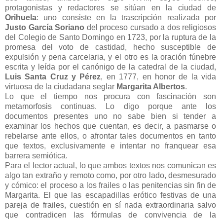
protagonistas y redactores se sitúan en la ciudad de
Orihuela
: uno consiste en la trascripción realizada por
Justo García Soriano
del proceso cursado a dos religiosos
del Colegio de Santo Domingo en 1723, por la ruptura de la
promesa del voto de castidad, hecho susceptible de
expulsión y pena carcelaria, y el otro es la oración fúnebre
escrita y leída por el canónigo de la catedral de la ciudad,
Luis Santa Cruz y Pérez
, en 1777, en honor de la vida
virtuosa de la ciudadana seglar
Margarita Albertos
.
Lo que el tiempo nos procura con fascinación son
metamorfosis continuas. Lo digo porque ante los
documentos presentes uno no sabe bien si tender a
examinar los hechos que cuentan, es decir, a pasmarse o
rebelarse ante ellos, o afrontar tales documentos en tanto
que textos, exclusivamente e intentar no franquear esa
barrera semiótica.
Para el lector actual, lo que ambos textos nos comunican es
algo tan extraño y remoto como, por otro lado, desmesurado
y cómico: el proceso a los frailes o las penitencias sin fin de
Margarita. El que las escapadillas erótico festivas de una
pareja de frailes, cuestión en sí nada extraordinaria salvo
que contradicen las fórmulas de convivencia de la