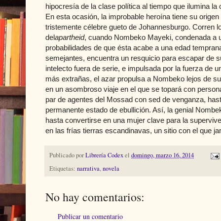
hipocresía de la clase política al tiempo que ilumina la ca
En esta ocasión, la improbable heroína tiene su origen 
tristemente célebre gueto de Johannesburgo. Corren l
del
apartheid
, cuando Nombeko Mayeki, condenada a una
probabilidades de que ésta acabe a una edad temprana 
semejantes, encuentra un resquicio para escapar de s
intelecto fuera de serie, e impulsada por la fuerza de u
más extrañas, el azar propulsa a Nombeko lejos de su 
en un asombroso viaje en el que se topará con personaj
par de agentes del Mossad con sed de venganza, hast
permanente estado de ebullición. Así, la genial Nombeko
hasta convertirse en una mujer clave para la supervive
en las frías tierras escandinavas, un sitio con el que j
Publicado por
Librería Codex
el
domingo, marzo 16, 2014
Etiquetas:
narrativa
,
novela
No hay comentarios:
Publicar un comentario