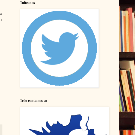
Tuiteanos
a
o
Te lo contamos en