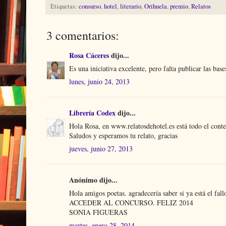
Etiquetas:
consurso
,
hotel
,
literario
,
Orihuela
,
premio
,
Relatos
3 comentarios:
Rosa Cáceres
dijo...
Es una iniciativa excelente, pero falta publicar las bas
lunes, junio 24, 2013
Librería Codex
dijo...
Hola Rosa, en www.relatosdehotel.es está todo el con
Saludos y esperamos tu relato, gracias
jueves, junio 27, 2013
Anónimo dijo...
Hola amigos poetas. agradecería saber si ya e
ACCEDER AL CONCURSO. FELIZ 2014
SONIA FIGUERAS
martes, enero 28, 2014